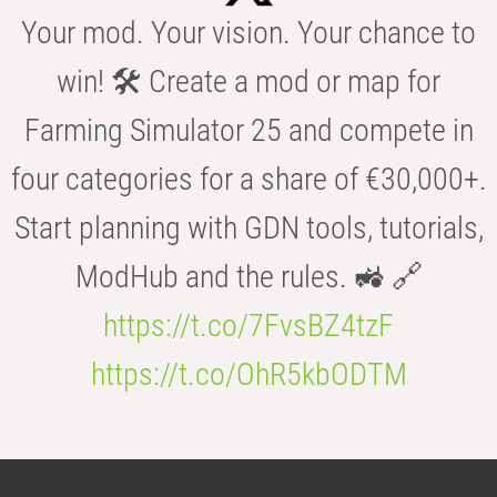
Your mod. Your vision. Your chance to
win! 🛠️ Create a mod or map for
Farming Simulator 25 and compete in
four categories for a share of €30,000+.
Start planning with GDN tools, tutorials,
ModHub and the rules. 🚜 🔗
https://t.co/7FvsBZ4tzF
https://t.co/OhR5kbODTM