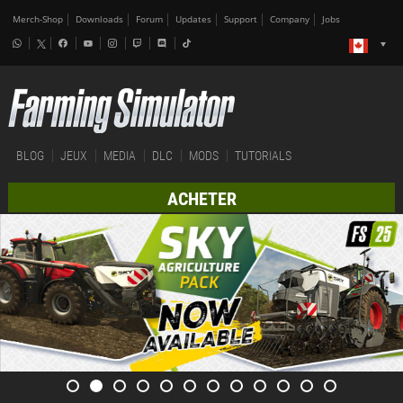
Merch-Shop
Downloads
Forum
Updates
Support
Company
Jobs
BLOG
JEUX
MEDIA
DLC
MODS
TUTORIALS
ACHETER