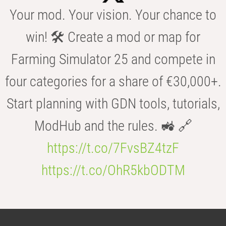
Your mod. Your vision. Your chance to
win! 🛠️ Create a mod or map for
Farming Simulator 25 and compete in
four categories for a share of €30,000+.
Start planning with GDN tools, tutorials,
ModHub and the rules. 🚜 🔗
https://t.co/7FvsBZ4tzF
https://t.co/OhR5kbODTM