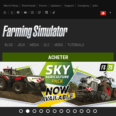
Merch-Shop
Downloads
Forum
Updates
Support
Company
Jobs
BLOG
JEUX
MEDIA
DLC
MODS
TUTORIALS
ACHETER